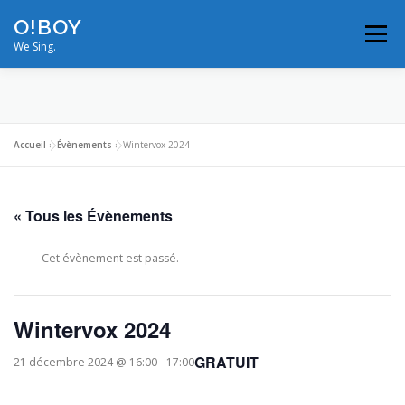
Aller
O!BOY
au
Menu
contenu
We Sing.
MODULATIONS
VIDÉOS
PHOTOS
Accueil
»
Évènements
»
Wintervox 2024
ON TOUR
BIOS/RÉFÉRENCES
« Tous les Évènements
NOUS CONTACTER
PROS
Cet évènement est passé.
Wintervox 2024
GRATUIT
21 décembre 2024 @ 16:00
-
17:00