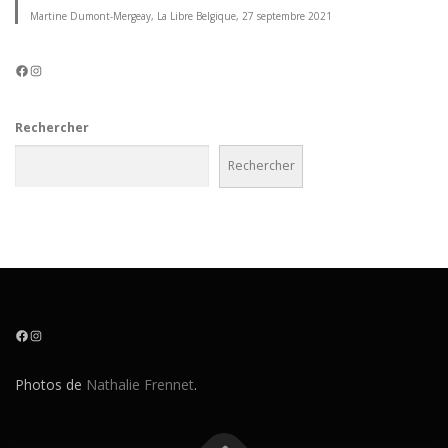
Martine Dumont-Mergeay, La Libre Belgique, 27 septembre 2021
Facebook
Instagram
Rechercher
Rechercher
Facebook
Instagram
Photos de
Nathalie Frennet
.