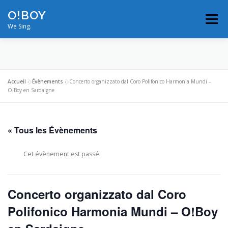
Aller
O!BOY
au
Menu
contenu
We Sing.
MODULATIONS
VIDÉOS
PHOTOS
Accueil
»
Évènements
»
Concerto organizzato dal Coro Polifonico Harmonia Mundi –
O!Boy en Sardaigne
ON TOUR
BIOS/RÉFÉRENCES
« Tous les Évènements
NOUS CONTACTER
PROS
Cet évènement est passé.
Concerto organizzato dal Coro
Polifonico Harmonia Mundi – O!Boy