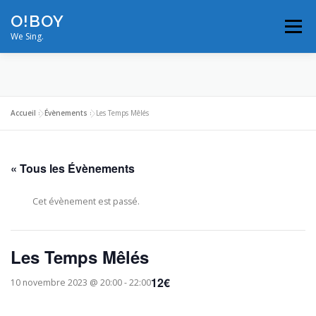
Aller
O!BOY
au
Menu
contenu
We Sing.
MODULATIONS
VIDÉOS
PHOTOS
Accueil
»
Évènements
»
Les Temps Mêlés
ON TOUR
BIOS/RÉFÉRENCES
« Tous les Évènements
NOUS CONTACTER
PROS
Cet évènement est passé.
Les Temps Mêlés
12€
10 novembre 2023 @ 20:00
-
22:00