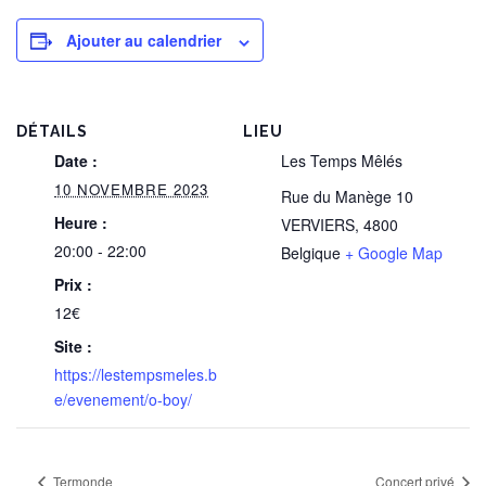
Ajouter au calendrier
DÉTAILS
LIEU
Date :
Les Temps Mêlés
10 NOVEMBRE 2023
Rue du Manège 10
Heure :
VERVIERS
,
4800
20:00 - 22:00
Belgique
+ Google Map
Prix :
12€
Site :
https://lestempsmeles.b
e/evenement/o-boy/
Termonde
Concert privé