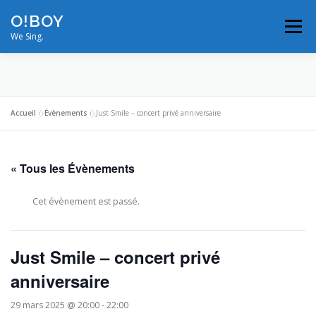
Aller
O!BOY
au
Menu
contenu
We Sing.
MODULATIONS
VIDÉOS
PHOTOS
Accueil
»
Évènements
»
Just Smile – concert privé anniversaire
ON TOUR
BIOS/RÉFÉRENCES
« Tous les Évènements
NOUS CONTACTER
PROS
Cet évènement est passé.
Just Smile – concert privé
anniversaire
29 mars 2025 @ 20:00
-
22:00