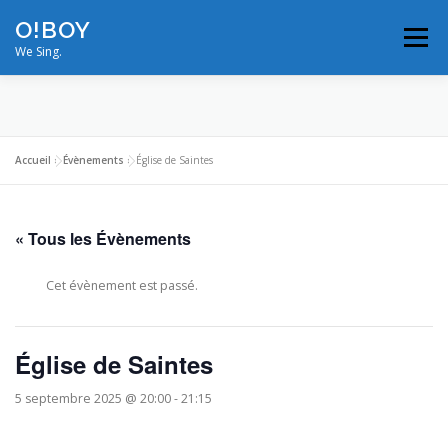
Aller
O!BOY
au
Menu
contenu
We Sing.
MODULATIONS
VIDÉOS
PHOTOS
Accueil
»
Évènements
»
Église de Saintes
ON TOUR
BIOS/RÉFÉRENCES
« Tous les Évènements
NOUS CONTACTER
PROS
Cet évènement est passé.
Église de Saintes
5 septembre 2025 @ 20:00
-
21:15