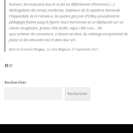
humeur, les musiciens itou et ce fut un déferlement d’émotions [...]
Madrigalistes des temps modernes, bateleurs de la septième diminuée,
Chippendale de la romance, les quatre garçons d’O!Boy poussèrent la
pédagogie festive jusqu’à figurer leurs harmonies en se déplaçant sur un
clavier imaginaire, graves côté jardin, aigus côté cour... De
quoi achever de convaincre, si besoin en était, du mélange exceptionnel de
plaisir et de virtuosité inscrit dans leur art.
Martine Dumont-Mergeay, La Libre Belgique, 27 septembre 2021
Facebook
Instagram
Rechercher
Rechercher