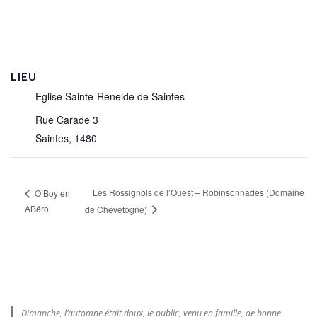
LIEU
Eglise Sainte-Renelde de Saintes
Rue Carade 3
Saintes
,
1480
Les Rossignols de l’Ouest – Robinsonnades (Domaine
O!Boy en
ABéro
de Chevetogne)
Dimanche, l’automne était doux, le public, venu en famille, de bonne