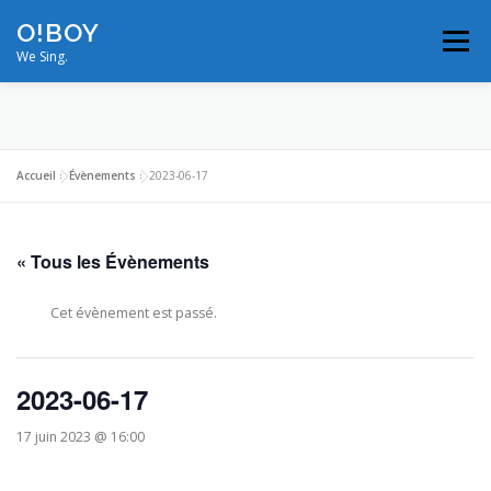
Aller
O!BOY
au
Menu
contenu
We Sing.
MODULATIONS
VIDÉOS
PHOTOS
Accueil
»
Évènements
»
2023-06-17
ON TOUR
BIOS/RÉFÉRENCES
« Tous les Évènements
NOUS CONTACTER
PROS
Cet évènement est passé.
2023-06-17
17 juin 2023 @ 16:00