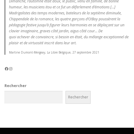
Dimanche, l’automne était doux, le public, venu en famille, de bonne
humeur, les musiciens itou et ce fut un déferlement d’émotions [...]
Madrigalistes des temps modernes, bateleurs de la septième diminuée,
Chippendale de la romance, les quatre garçons d’O!Boy poussèrent la
pédagogie festive jusqu’à figurer leurs harmonies en se déplaçant sur un
clavier imaginaire, graves côté jardin, aigus côté cour... De
quoi achever de convaincre, si besoin en était, du mélange exceptionnel de
plaisir et de virtuosité inscrit dans leur art.
Martine Dumont-Mergeay, La Libre Belgique, 27 septembre 2021
Facebook
Instagram
Rechercher
Rechercher