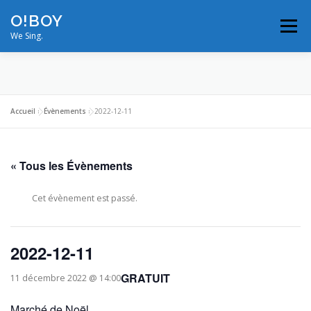
Aller
O!BOY
au
Menu
contenu
We Sing.
MODULATIONS
VIDÉOS
PHOTOS
Accueil
»
Évènements
»
2022-12-11
ON TOUR
BIOS/RÉFÉRENCES
« Tous les Évènements
NOUS CONTACTER
PROS
Cet évènement est passé.
2022-12-11
GRATUIT
11 décembre 2022 @ 14:00
Marché de Noël