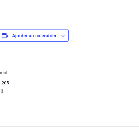
Ajouter au calendrier
mont
, 205
t)
,