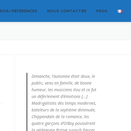
BIOS/RÉFÉRENCES
NOUS CONTACTER
PROS
Dimanche, l’automne était doux, le
public, venu en famille, de bonne
humeur, les musiciens itou et ce fut
un déferlement d’émotions [...]
Madrigalistes des temps modernes,
bateleurs de la septième diminuée,
Chippendale de la romance, les
quatre garçons d’O!Boy poussèrent
la pédagogie festive jusqu’à figurer