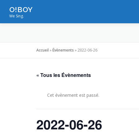
Aller
O!BOY
au
We Sing.
contenu
Accueil
»
Évènements
»
2022-06-26
« Tous les Évènements
Cet évènement est passé.
2022-06-26