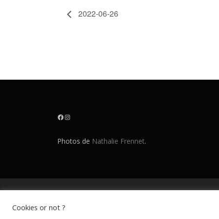
2022-06-26
Facebook
Instagram
Photos de
Nathalie Frennet
.
Copyri
Cookies or not ?